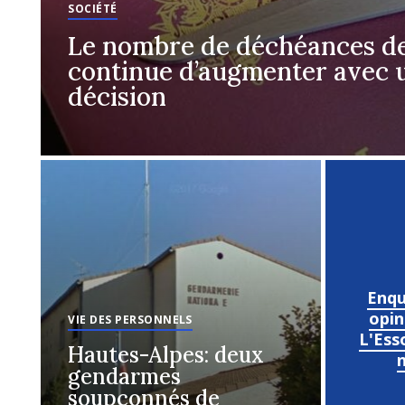
SOCIÉTÉ
Le nombre de déchéances de
continue d’augmenter avec 
décision
Enqu
opin
VIE DES PERSONNELS
L'Ess
Hautes-Alpes: deux
n
gendarmes
soupçonnés de