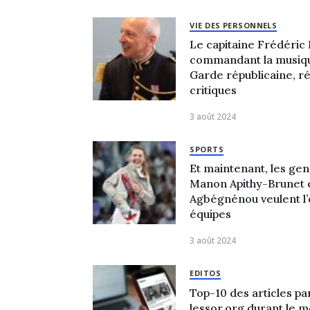
VIE DES PERSONNELS
Le capitaine Frédéric 
commandant la musiqu
Garde républicaine, r
critiques
3 août 2024
SPORTS
Et maintenant, les g
Manon Apithy-Brunet e
Agbégnénou veulent l’
équipes
3 août 2024
EDITOS
Top-10 des articles pa
lessor.org durant le m