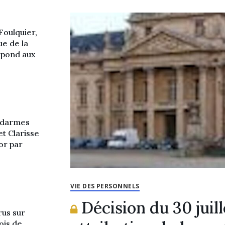
Foulquier,
e de la
épond aux
endarmes
t Clarisse
or par
VIE DES PERSONNELS
Décision du 30 juil
rus sur
ois de