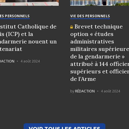
DES PERSONNELS
VIE DES PERSONNELS
nstitut Catholique de
Brevet technique
is (ICP) et la
option « études
darmerie nouent un
administratives
tenariat
militaires supérieur
de la gendarmerie »
DACTION
4 août 2024
attribué à 144 officie
supérieurs et officie
de l’Arme
by
RÉDACTION
4 août 2024