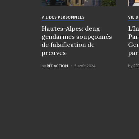
VIE DES PERSONNELS
VIE 
Hautes-Alpes: deux
L’I
gendarmes soupçonnés
Par
de falsification de
Gen
preuves
par
by
RÉDACTION
5 août 2024
by
RÉ